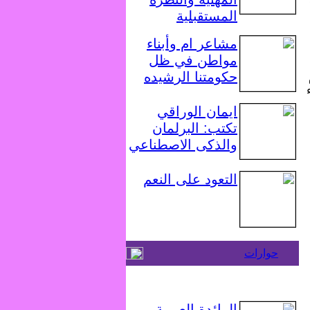
المستقبلية
مشاعر ام وأبناء
مواطن في ظل
حكومتنا الرشيده
ايمان الوراقي
تكتب: البرلمان
والذكى الاصطناعي
التعود على النعم
حوارات
الرائدة العربية ..