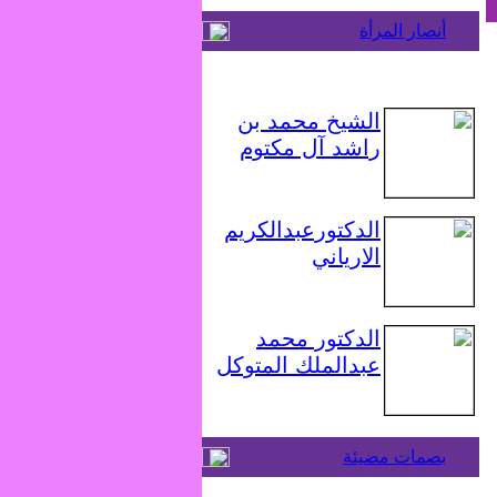
أنصار المرأة
الشيخ محمد بن
راشد آل مكتوم
الدكتورعبدالكريم
الارياني
الدكتور محمد
عبدالملك المتوكل
بصمات مضيئة