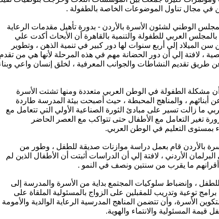
 في مجال تناول الموضوعات الخاصة بالطفولة .
لس الوطني لشئون الأسرة بالأردن - بدورة تأهيل مقدمات الرعاية
لمجلس العربي للطفولة والتنمية بالقاهرة أن الأبحاث أكدت علي
 سن الميلاد إلي أربع سنوات لها دور كبير في تنمية الذهن ، وتطوير
صية ، لافتة إلي أن دور الحضانة مهم في هذه المرحلة لأنها هي من تقدم
 عن طريق تقديم النشاطات والجوانب المعرفية ، لخلق إنسان واعي وبناء
 مشكلة الطفولة في الوطن العربي متعددة ومنها تشتت الأسرة
 عن أبنائهم ، والمناهج المحبطة ، حيث أصبحت بيئة المدرسة طاردة
بي ما زالت تسير على مبادئ الثورة الصناعية الأولي التي تتعامل مع
ورة تغير التعامل مع الأطفال حتى تتواكب مع العصر الحاضر
ء بمستوى التعليم في الوطن العربي.
رة بالأردن قام بعمل دراسة موازنات صديقة للطفل ، وطور من
رلمان الأردني ، لافتة إلي أن الدراسات أثبتت أن الأطفال الذين لم
أقرانهم ما يقرب من سنتين ونصف في النمو .
فل ، وإنضباط سلوكيات المجتمع بداية من الأسرة والمدرسة إلى
رامج توعية وتدريب للمقبلين على الزواج بالمسئولية الملقاة على
كوين الأسرة، وأن تتضمن المناهج المدرسية الرعاية الوالدية والأمومة
قيمة المسئولية والانتماء والهوية.