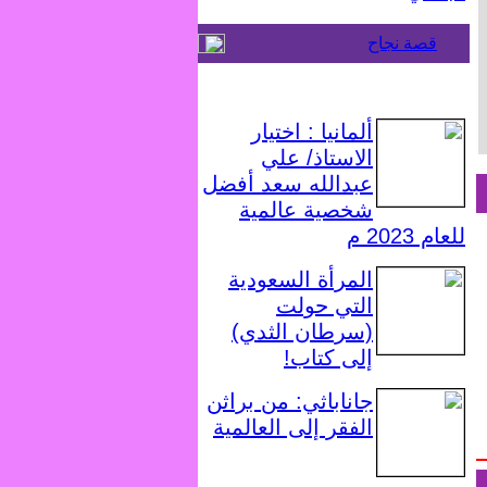
قصة نجاح
ألمانيا : اختيار
الاستاذ/ علي
عبدالله سعد أفضل
شخصية عالمية
للعام 2023 م
المرأة السعودية
التي حولت
(سرطان الثدي)
إلى كتاب!
جاناباثي: من براثن
الفقر إلى العالمية