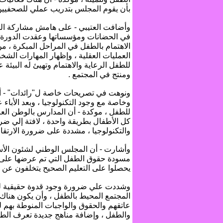
بأن يقوم المجلس بتدريب عملي للصحفيين
وأضافت العتيبي - على هامش مشاركة المج
في الحضانات ومؤسساتها وعقدت الدورة با
الاهتمام بالطفل في المراحل المبكرة ، من
العمليات العقلية ، وإظهار المهارات الشخ
للطفل الرعاية والاهتمام وتهيئ له البيئة
ومنتج في المجتمع .
ونوهت في تصريحات خاصة ل"رائدات" - أن
وخاصة مع وجود التكنولوجيا ، وبعد الأباء
للطفل ، موكدة - أن المدارس بالوطن العر
كل الأطفال بطريقة واحدة ، لافتة إلي ضر
والتكنولوجيا ، مشددة على ضرورة الارتقا
وأشارت - أن المجلس الوطني لشئون الأس
مسودة حقوق الطفل التي تم عرضها على الب
يحصلوا على التعليم الصحيح يتخلفون عن 
وشددت علي ضرورة وجود قدوة حقيقية للط
المجتمع المحيط بالطفل ، وأن يكون هناك ب
عاتقهم والحقوق والواجبات المنوطة بهم لت
والطفل ، وإضافة مناهج جديدة تعرف الطفل 