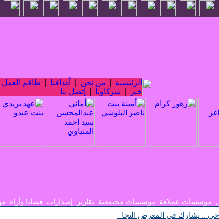
الرئيسية
|
من نحن
|
أهدافنا
|
طاقم العمل
|
خبر
|
شركاؤنا
|
إتصل بنا
ل
مؤسسات عملاقة
مؤسسات مجتمعية
تقارير
إصدارات
قضايا وأراء
مه
حي .. يشارك في المعرض التجاري الاندونيسي الأربعي_