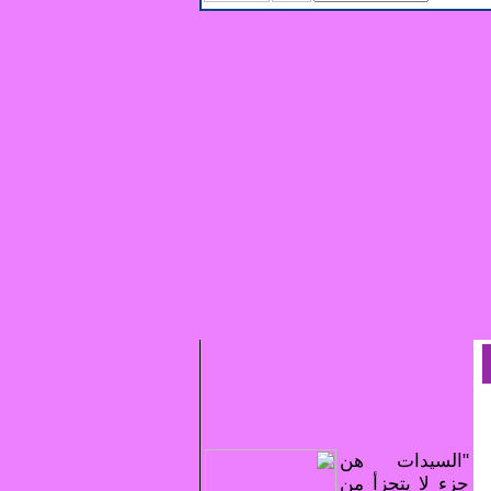
"السيدات هن
جزء لا يتجزأ من