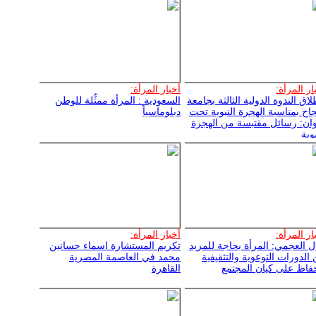
ار المرأة:
أخبار المرأة:
لاق الندوة الدولية الثالثة بجامعة
السعودية : المرأة ممثِّلة للوطن
جاح بمناسبة الهجرة النبوية تحت
دبلوماسياً
ان: رسائل مقتبسة من الهجرة
بوية
ار المرأة:
أخبار المرأة:
ل العجمي: المرأة بحاجة للمزيد
تكريم المستشارة اسماء حسانين
الدورات التوعوية والتثقيفية
محمد في العاصمة المصرية
فاظ على كيان المجتمع
القاهرة