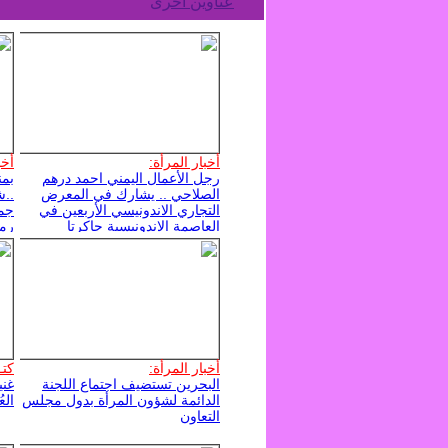
عناوين أخرى
أخبار المرأة:
أخب
رجل الأعمال اليمني احمد درهم
بمن
الصلاحي .. يشارك في المعرض
..ش
التجاري الاندونيسي الأربعين في
جمع
العاصمة الإندونيسية جاكرتا
رمض
أخبار المرأة:
كتـ
البحرين تستضيف اجتماع اللجنة
غني
الدائمة لشؤون المرأة بدول مجلس
الع
التعاون