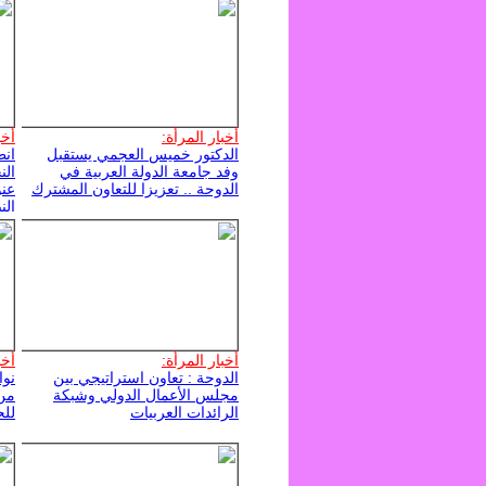
أخبار المرأة:
أخب
الدكتور خميس العجمي يستقبل
انط
وفد جامعة الدولة العربية في
الن
الدوحة .. تعزيزا للتعاون المشترك
عنو
الن
أخبار المرأة:
أخب
الدوحة : تعاون استراتيجي بين
نوا
مجلس الأعمال الدولي وشبكة
من 
الرائدات العربيات
للح