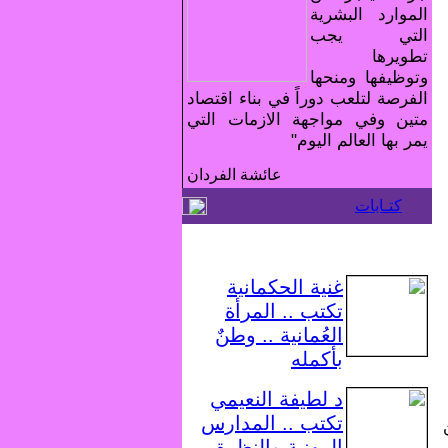
الموارد البشرية
التي يجب
تطويرها
وتوظيفها ومنحها
الفرصة لتلعب دوراً في بناء اقتصاد
متين وفي مواجهة الازمات التي
يمر بها العالم اليوم"
عائشة الفردان
كتـابات
غنية الحكمانية
تكتب .. المرأة
العُمانية .. وطنٌ
بأكمله
د لطيفة النعيمي
تكتب .. المدارس
المهنية والنظرة