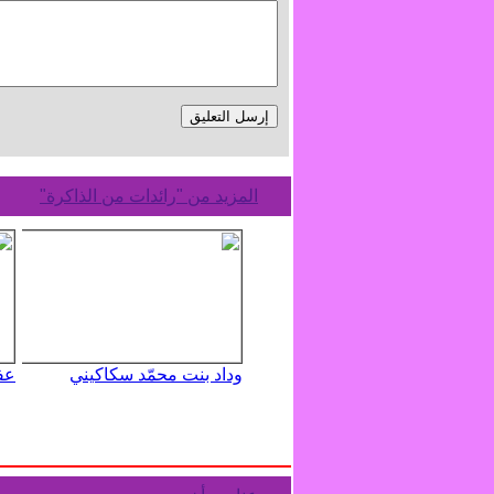
المزيد من "رائدات من الذاكرة"
وداد بنت محمّد سكاكيني
عف