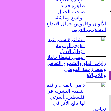
طاهرة فداء ..
صاحبة الخيال
الواسع وعاشقة
الألوان وقاموس جمال الابداع
التشكيلي العربي
الشاعرة سمر عبد
القوي الرميمة
..يَظلُّ الأدبُ
اليمني نَشِطا حاملا
رايات العلو والشموخ الثقافي
وسط زحمة الفوضى
واللامبالاة
د.مي نايف .. رائدة
التنمية البشرية في
فلسطين..أسرتي
لها بالغ الأثر في
نجاحي