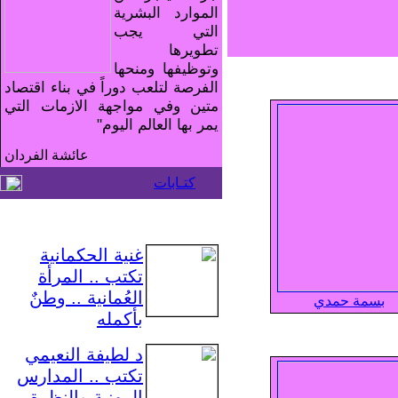
الموارد البشرية
التي يجب
تطويرها
وتوظيفها ومنحها
الفرصة لتلعب دوراً في بناء اقتصاد
متين وفي مواجهة الازمات التي
يمر بها العالم اليوم"
عائشة الفردان
كتـابات
غنية الحكمانية
تكتب .. المرأة
العُمانية .. وطنٌ
بسمة حمدي
بأكمله
د لطيفة النعيمي
تكتب .. المدارس
المهنية والنظرة