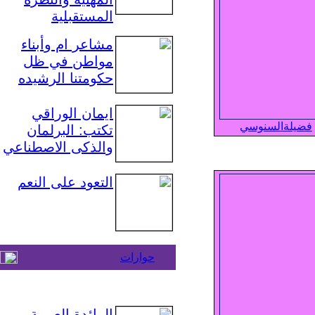
المستقبلية
مشاعر ام وأبناء
مواطن في ظل
حكومتنا الرشيده
ايمان الوراقي
فضيلةالسنوسي
تكتب: البرلمان
والذكى الاصطناعي
التعود على النعم
حوارات
الرائدة العربية ..