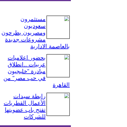
مستثمرون
سعوديون
ومصريون يطرحون
مشروعات جديدة
بالعاصمة الادارية
بحضور اعلاميات
عربيات ..انطلاق
مبادرة "خليجيون
في حب مصر" من
القاهرة
رابطة سيدات
الأعمال القطريات
تفتح باب عضويتها
للشركات