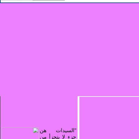
"السيدات هن
جزء لا يتجزأ من