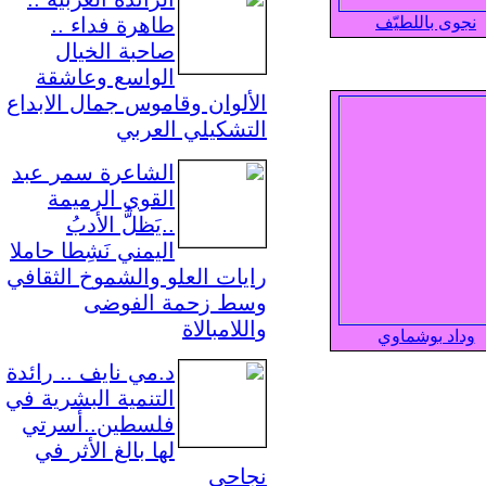
نجوى باللطيّف
طاهرة فداء ..
صاحبة الخيال
الواسع وعاشقة
الألوان وقاموس جمال الابداع
التشكيلي العربي
الشاعرة سمر عبد
القوي الرميمة
..يَظلُّ الأدبُ
اليمني نَشِطا حاملا
رايات العلو والشموخ الثقافي
وسط زحمة الفوضى
واللامبالاة
وداد بوشماوي
د.مي نايف .. رائدة
التنمية البشرية في
فلسطين..أسرتي
لها بالغ الأثر في
نجاحي