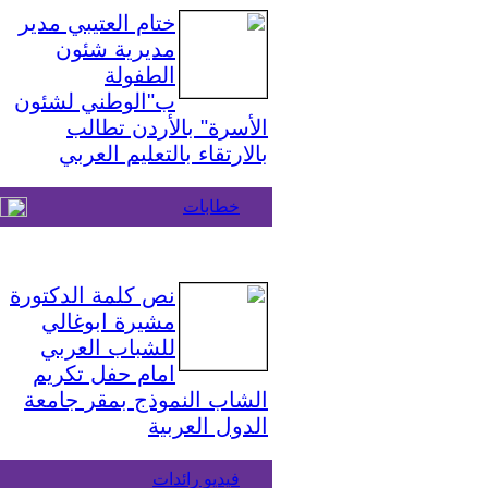
ختام العتيبي مدير
مديرية شئون
الطفولة
ب"الوطني لشئون
الأسرة" بالأردن تطالب
بالارتقاء بالتعليم العربي
خطابات
نص كلمة الدكتورة
مشيرة ابوغالي
للشباب العربي
امام حفل تكريم
الشاب النموذج بمقر جامعة
الدول العربية
فيديو رائدات