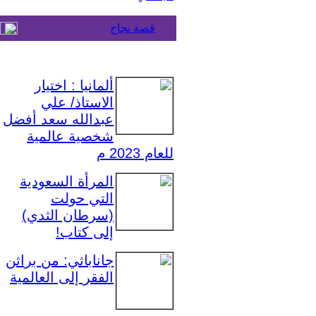
قصة نجاح
ألمانيا : اختيار
الاستاذ/ علي
عبدالله سعد أفضل
شخصية عالمية
للعام 2023 م
المرأة السعودية
التي حولت
(سرطان الثدي)
إلى كتاب!
جاناباثي: من براثن
الفقر إلى العالمية