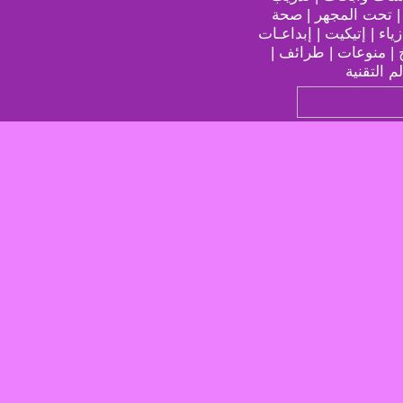
 | تحت المجهر | صحة
ياء | إتيكيت | إبداعـات
خ | منوعات | طرائف |
م التقنية