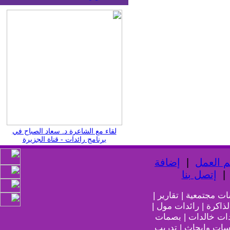
لقاء مع الشاعرة د. سعاد الصباح في
برنامج رائدات - قناة الجزيرة
 العمل
|
إضافة
إتصل بنا
ات مجتمعية | تقارير |
لذاكرة | رائدات مول |
دات خالدات | بصمات
اسات وابحاث | تدريب