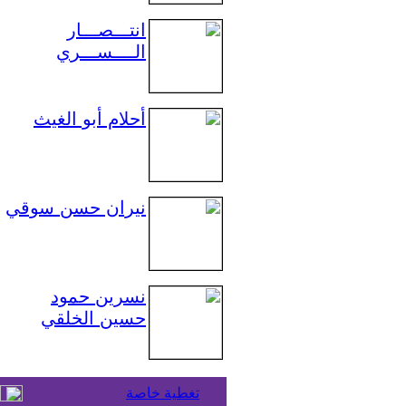
انتـــصـــار
الــــســـري
أحلام أبو الغيث
نيران حسن سوقي
نسرين حمود
حسين الخلقي
تغطية خاصة