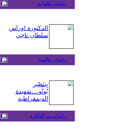
رائدات خالدات
الدكتورة اوراس
سلطان ناجي
رائدات عالمية
بِينَظِير
بُوتُو....شهيدة
الديمقراطية
رائدات من الذاكرة