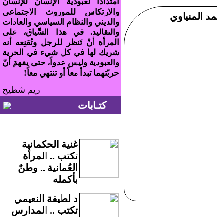
امتداداً لعبودية الإنسان للإنسان
والارتكاس للموروث الاجتماعي
د المنياوي
والديني والنظام السياسي والعادات
والتقاليد. في هذا السِّياق، على
المرأة أنْ تَنظر للرجل وتُقنِعه أنه
شريك لها في كل شيء في الحرية
والعبودية وليس عدواً، حتى يفهمَ أنّ
حريّتهما تبدأ معاً أو تنتهي معاً!
ريم شطيح
كتـابات
غنية الحكمانية
تكتب .. المرأة
العُمانية .. وطنٌ
بأكمله
د لطيفة النعيمي
تكتب .. المدارس