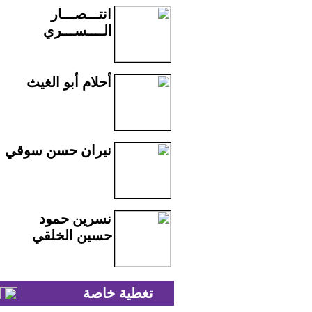
انتـــصـــار
الــــســـري
أحلام أبو الغيث
نيران حسن سوقي
نسرين حمود
حسين الخلقي
تغطية خاصة