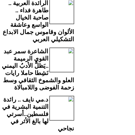
الرائدة العربية ..
طاهرة فداء ..
صاحبة الخيال
الواسع وعاشقة
الألوان وقاموس جمال الابداع
التشكيلي العربي
الشاعرة سمر عبد
القوي الرميمة
..يَظلُّ الأدبُ اليمني
نَشِطا حاملا رايات
العلو والشموخ الثقافي وسط
زحمة الفوضى واللامبالاة
د.مي نايف .. رائدة
التنمية البشرية في
فلسطين..أسرتي
لها بالغ الأثر في
نجاحي