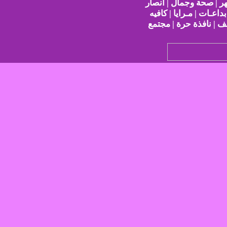
هر | صحة وجمال | أنصار
بداعـات | مـرايا | كافيه
ف | نافذة حرة | مجتمع