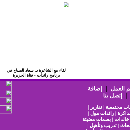
لقاء مع الشاعرة د. سعاد الصباح في
برنامج رائدات - قناة الجزيرة
 العمل
|
إضافة
إتصل بنا
ات مجتمعية | تقارير |
ذاكرة | رائدات مول |
 خالدات | بصمات مضيئة
حاث | تدريب وتأهيل |