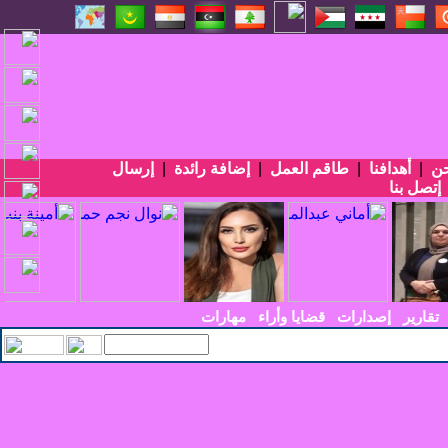
حن
|
أهدافنا
|
طاقم العمل
|
إضافة رائدة
|
إرسال
إتصل بنا
تقارير
إصدارات
قضايا وأراء
مهارات
يسي الأربعين في_