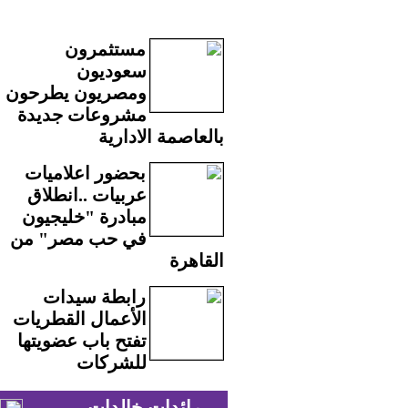
مستثمرون
سعوديون
ومصريون يطرحون
مشروعات جديدة
بالعاصمة الادارية
بحضور اعلاميات
عربيات ..انطلاق
مبادرة "خليجيون
في حب مصر" من
القاهرة
رابطة سيدات
الأعمال القطريات
تفتح باب عضويتها
للشركات
رائدات خالدات