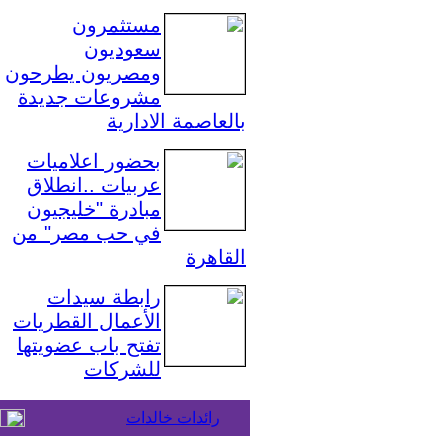
مستثمرون
سعوديون
ومصريون يطرحون
مشروعات جديدة
بالعاصمة الادارية
بحضور اعلاميات
عربيات ..انطلاق
مبادرة "خليجيون
في حب مصر" من
القاهرة
رابطة سيدات
الأعمال القطريات
تفتح باب عضويتها
للشركات
رائدات خالدات