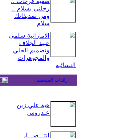
صفية فرحات ..
رحلتي بسلام ..
ومن صديقاتك
سلام
الاماراتية سلمى
عبيد الجلاف
وتصميم الحلي
والمجوهرات
النسائية
رائدات المستقبل
هبة علي زين
عيدروس
انتـــصـــار