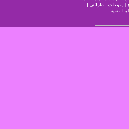
خ | منوعات | طرائف |
م التقنية