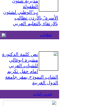
مديرية شئون
الطفولة
ب"الوطني لشئون
الأسرة" بالأردن تطالب
بالارتقاء بالتعليم العربي
خطابات
نص كلمة الدكتورة
مشيرة ابوغالي
للشباب العربي
امام حفل تكريم
الشاب النموذج بمقر جامعة
الدول العربية
فيديو رائدات