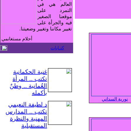
العالم هي في
التمرد على
موقعنا الصغير
فيه والجرأة على
تغيير مكاننا وتغيير وضعيتنا.
أحلام مستغانمي
كتـابات
غنية الحكمانية
تكتب .. المرأة
العُمانية .. وطنٌ
بأكمله
نورية السداني
د لطيفة النعيمي
تكتب .. المدارس
المهنية والنظرة
المستقبلية