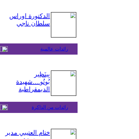
الدكتورة اوراس
سلطان ناجي
رائدات عالمية
بِينَظِير
بُوتُو....شهيدة
الديمقراطية
رائدات من الذاكرة
ختام العتيبي مدير