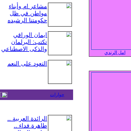
مشاعر ام وأبناء
مواطن في ظل
حكومتنا الرشيده
ايمان الوراقي
تكتب: البرلمان
والذكى الاصطناعي
امل الرندي
التعود على النعم
حوارات
الرائدة العربية ..
طاهرة فداء ..