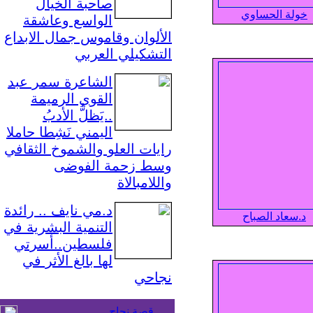
صاحبة الخيال
خولة الحساوي
الواسع وعاشقة
الألوان وقاموس جمال الابداع
التشكيلي العربي
الشاعرة سمر عبد
القوي الرميمة
..يَظلُّ الأدبُ
اليمني نَشِطا حاملا
رايات العلو والشموخ الثقافي
وسط زحمة الفوضى
واللامبالاة
د.مي نايف .. رائدة
د.سعاد الصباح
التنمية البشرية في
فلسطين..أسرتي
لها بالغ الأثر في
نجاحي
قصة نجاح