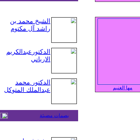
الشيخ محمد بن
راشد آل مكتوم
الدكتورعبدالكريم
الارياني
الدكتور محمد
مها الغنيم
عبدالملك المتوكل
بصمات مضيئة