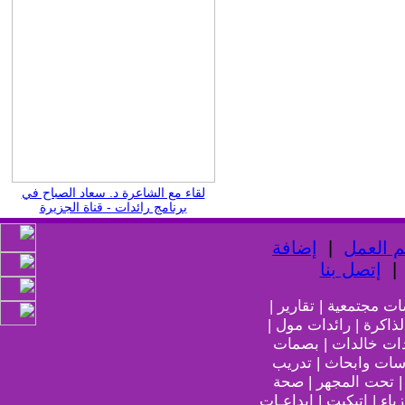
لقاء مع الشاعرة د. سعاد الصباح في
برنامج رائدات - قناة الجزيرة
 العمل
|
إضافة
إتصل بنا
ات مجتمعية | تقارير |
لذاكرة | رائدات مول |
دات خالدات | بصمات
اسات وابحاث | تدريب
 | تحت المجهر | صحة
ياء | إتيكيت | إبداعـات