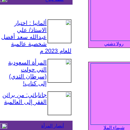
ألمانيا : اختيار
الاستاذ/ علي
عبدالله سعد أفضل
شخصية عالمية
رولا دشتي
للعام 2023 م
المرأة السعودية
التي حولت
(سرطان الثدي)
إلى كتاب!
جاناباثي: من براثن
الفقر إلى العالمية
أنصار المرأة
شيماء الملا