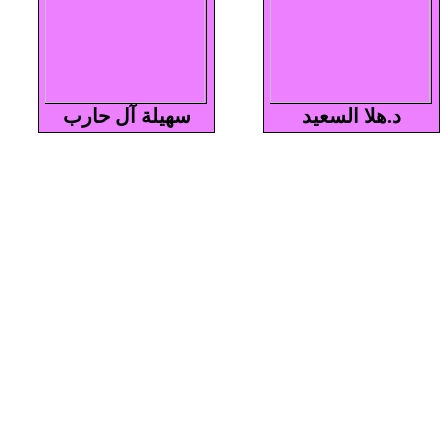
د.هلا السعيد
سهيلة آل حارب