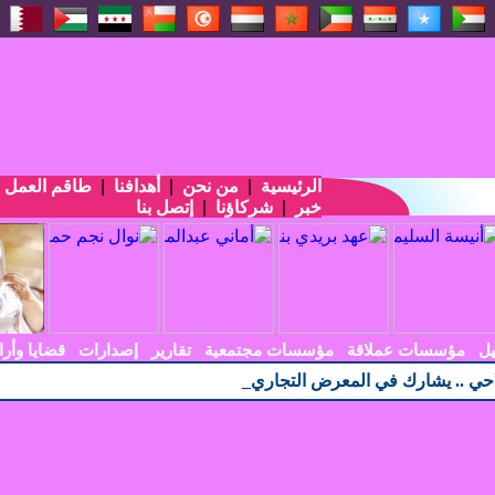
الرئيسية
|
من نحن
|
أهدافنا
|
طاقم العمل
|
خبر
|
شركاؤنا
|
إتصل بنا
يل
مؤسسات عملاقة
مؤسسات مجتمعية
تقارير
إصدارات
قضايا وأرا
حي .. يشارك في المعرض التجاري الاندونيسي الأربعين_