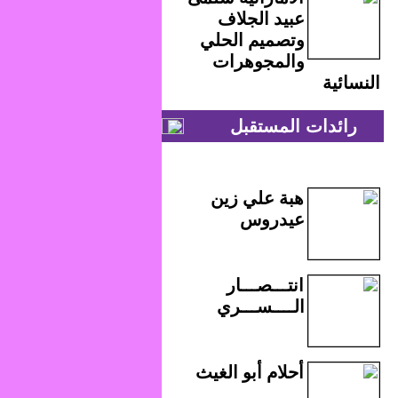
عبيد الجلاف
وتصميم الحلي
والمجوهرات
النسائية
رائدات المستقبل
هبة علي زين
عيدروس
انتـــصـــار
الــــســـري
أحلام أبو الغيث