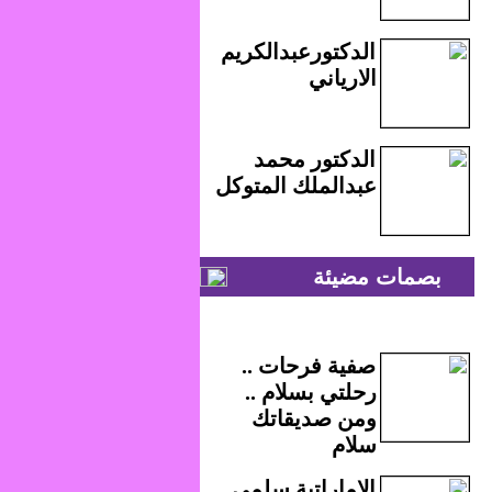
الدكتورعبدالكريم
الارياني
الدكتور محمد
عبدالملك المتوكل
بصمات مضيئة
صفية فرحات ..
رحلتي بسلام ..
ومن صديقاتك
سلام
الاماراتية سلمى