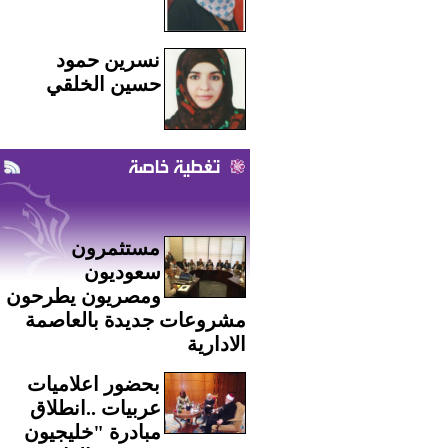
نسرين حمود
حسين الخلقي
تغطية خاصة
مستثمرون
سعوديون
ومصريون يطرحون
مشروعات جديدة بالعاصمة
الادارية
بحضور اعلاميات
عربيات ..انطلاق
مبادرة "خليجيون