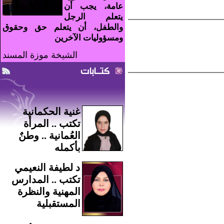
عامة، يجب أن
يتعلم الرجل
والطفل، أن يتعلم حق وحقوق
ومسؤوليات الآخرين
الشيخة موزة المسند
كتـابات
غنية الحكمانية
تكتب .. المرأة
العُمانية .. وطنٌ
بأكمله
د لطيفة النعيمي
تكتب .. المدارس
المهنية والنظرة
المستقبلية