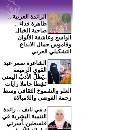
الرائدة العربية ..
طاهرة فداء ..
صاحبة الخيال
الواسع وعاشقة الألوان
وقاموس جمال الابداع
التشكيلي العربي
الشاعرة سمر عبد
القوي الرميمة
..يَظلُّ الأدبُ اليمني
نَشِطا حاملا رايات
العلو والشموخ الثقافي وسط
زحمة الفوضى واللامبالاة
د.مي نايف .. رائدة
التنمية البشرية في
فلسطين..أسرتي