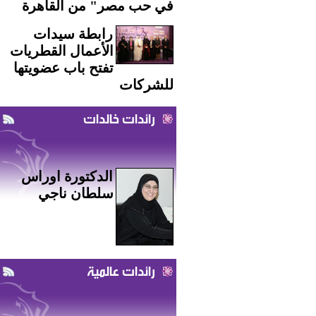
في حب مصر" من القاهرة
رابطة سيدات
الأعمال القطريات
تفتح باب عضويتها
للشركات
رائدات خالدات
الدكتورة اوراس
سلطان ناجي
رائدات عالمية