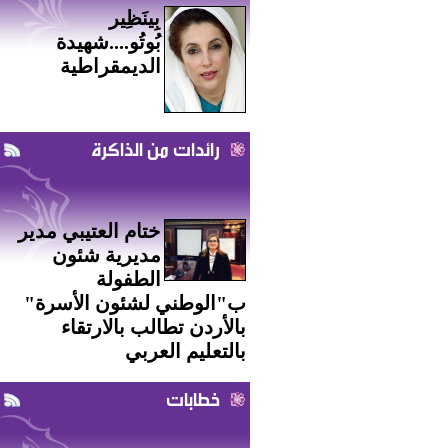
بِينَظِير
بُوتُو....شهيدة
الديمقراطية
رائدات من الذاكرة
ختام العتيبي مدير
مديرية شئون
الطفولة
ب"الوطني لشئون الأسرة"
بالأردن تطالب بالارتقاء
بالتعليم العربي
خطابات