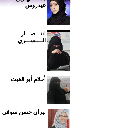
عيدروس
انتـــصـــار
الــــســـري
أحلام أبو الغيث
نيران حسن سوقي