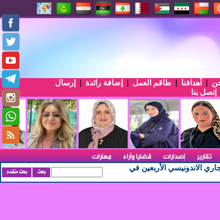
حن
|
أهدافنا
|
طاقم العمل
|
إضافة رائدة
|
إرسال
إتصل بنا
تقارير
إصدارات
قضايا وأراء
مهارات
اري الاندونيسي الأربعين في