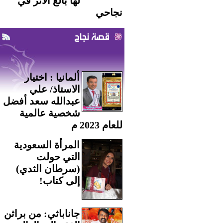
لها بالغ الأثر في
نجاحي
قصة نجاح
ألمانيا : اختيار
الاستاذ/ علي
عبدالله سعد أفضل
شخصية عالمية
للعام 2023 م
المرأة السعودية
التي حولت
(سرطان الثدي)
إلى كتاب!
جاناباثي: من براثن