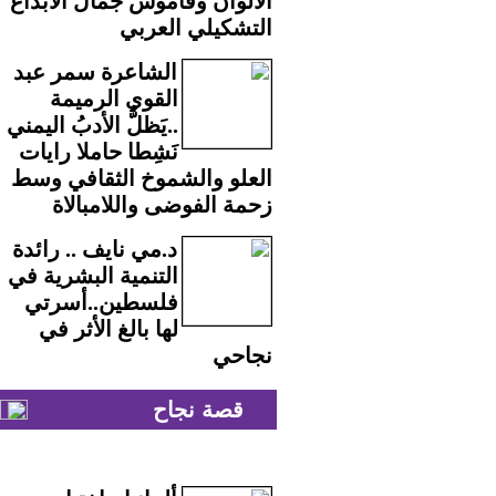
الألوان وقاموس جمال الابداع
التشكيلي العربي
الشاعرة سمر عبد
القوي الرميمة
..يَظلُّ الأدبُ اليمني
نَشِطا حاملا رايات
العلو والشموخ الثقافي وسط
زحمة الفوضى واللامبالاة
د.مي نايف .. رائدة
التنمية البشرية في
فلسطين..أسرتي
لها بالغ الأثر في
نجاحي
قصة نجاح