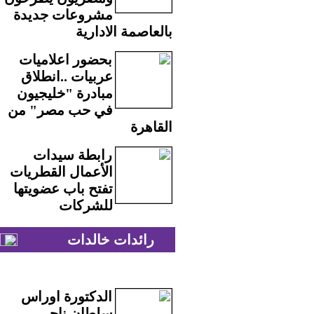
مشروعات جديدة
بالعاصمة الادارية
بحضور اعلاميات
عربيات ..انطلاق
مبادرة "خليجيون
في حب مصر" من
القاهرة
رابطة سيدات
الأعمال القطريات
تفتح باب عضويتها
للشركات
رائدات خالدات
الدكتورة اوراس
سلطان ناجي