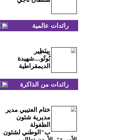
رائدات عالمية
بِينَظِير
بُوتُو....شهيدة
الديمقراطية
رائدات من الذاكرة
ختام العتيبي مدير
مديرية شئون
الطفولة
ب"الوطني لشئون
الأسرة" بالأردن تطالب