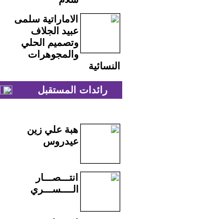
الاماراتية سلمى
عبيد الجلاف
وتصميم الحلي
والمجوهرات
النسائية
رائدات المستقبل
هبة علي زين
عيدروس
انتـــصـــار
الــــســـري