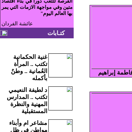
الفرصة لتلعب دوراً في بناء اقتصاد
متين وفي مواجهة الازمات التي يمر
بها العالم اليوم"
عائشة الفردان
كتـابات
غنية الحكمانية
تكتب .. المرأة
العُمانية .. وطنٌ
اطمة إبراهيم
بأكمله
د لطيفة النعيمي
تكتب .. المدارس
المهنية والنظرة
المستقبلية
مشاعر ام وأبناء
مواطن في ظل