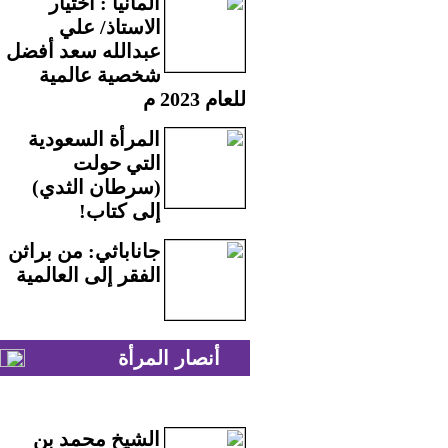
ألمانيا : اختيار
الاستاذ/ علي
عبدالله سعد أفضل
شخصية عالمية
للعام 2023 م
المرأة السعودية
التي حولت
(سرطان الثدي)
إلى كتاب!
جاناباثي: من براثن
الفقر إلى العالمية
أنصار المرأة
الشيخ محمد بن