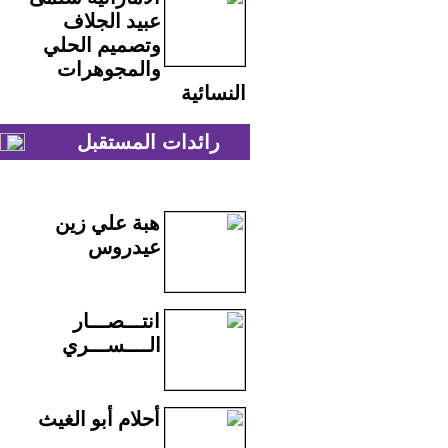
عبيد الجلاف
وتصميم الحلي
والمجوهرات
النسائية
رائدات المستقبل
هبة علي زين
عيدروس
انتـــصـــار
الــــســـري
أحلام أبو الغيث