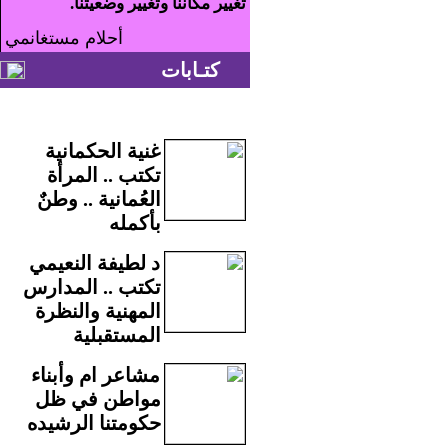
تغيير مكاننا وتغيير وضعيتنا.
أحلام مستغانمي
كتـابات
غنية الحكمانية
تكتب .. المرأة
العُمانية .. وطنٌ
بأكمله
د لطيفة النعيمي
تكتب .. المدارس
المهنية والنظرة
المستقبلية
مشاعر ام وأبناء
مواطن في ظل
حكومتنا الرشيده