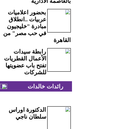
بالعاصمة الادارية
بحضور اعلاميات
عربيات ..انطلاق
مبادرة "خليجيون
في حب مصر" من
القاهرة
رابطة سيدات
الأعمال القطريات
تفتح باب عضويتها
للشركات
رائدات خالدات
الدكتورة اوراس
سلطان ناجي