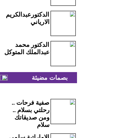
الدكتورعبدالكريم
الارياني
الدكتور محمد
عبدالملك المتوكل
بصمات مضيئة
صفية فرحات ..
رحلتي بسلام ..
ومن صديقاتك
سلام
الاماراتية سلمى