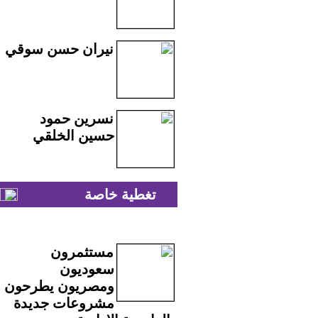
نيران حسن سوقي
نسرين حمود
حسين الخلقي
تغطية خاصة
مستثمرون
سعوديون
ومصريون يطرحون
مشروعات جديدة