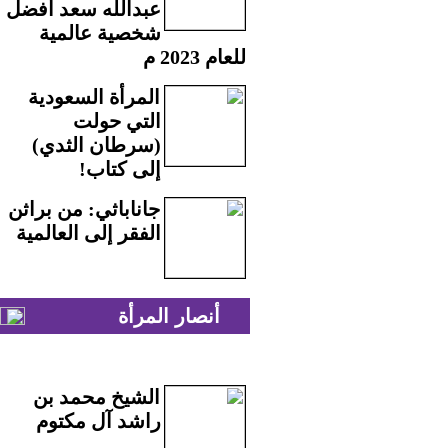
عبدالله سعد أفضل
شخصية عالمية
للعام 2023 م
المرأة السعودية
التي حولت
(سرطان الثدي)
إلى كتاب!
جاناباثي: من براثن
الفقر إلى العالمية
أنصار المرأة
الشيخ محمد بن
راشد آل مكتوم